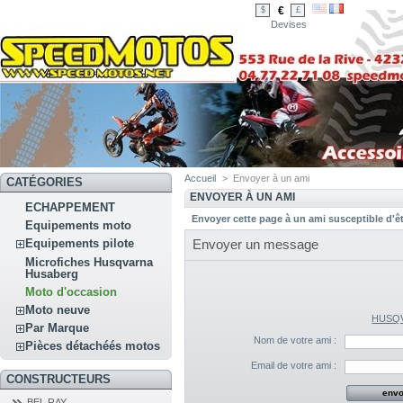
€
$
£
Devises
Accueil
>
Envoyer à un ami
CATÉGORIES
ENVOYER À UN AMI
ECHAPPEMENT
Envoyer cette page à un ami susceptible d'êt
Equipements moto
Envoyer un message
Equipements pilote
Microfiches Husqvarna
Husaberg
Moto d'occasion
Moto neuve
HUSQV
Par Marque
Nom de votre ami :
Pièces détachéés motos
Email de votre ami :
CONSTRUCTEURS
BEL RAY