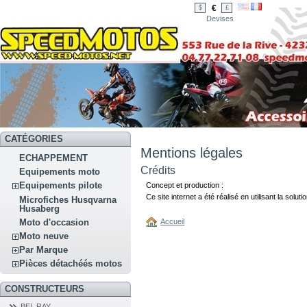
€
$
£
Devises
CATÉGORIES
Mentions légales
ECHAPPEMENT
Crédits
Equipements moto
Equipements pilote
Concept et production :
Ce site internet a été réalisé en utilisant la solu
Microfiches Husqvarna
Husaberg
Moto d'occasion
Accueil
Moto neuve
Par Marque
Pièces détachéés motos
CONSTRUCTEURS
BEL RAY