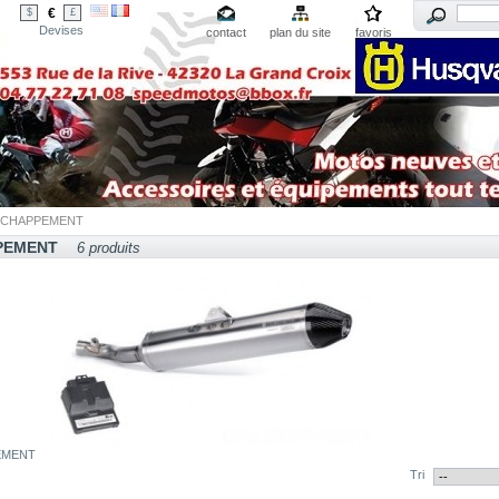
€
$
£
Devises
contact
plan du site
favoris
ECHAPPEMENT
PEMENT
6 produits
EMENT
Tri