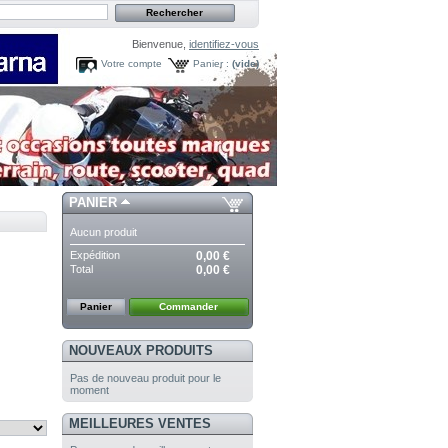
Bienvenue,
identifiez-vous
Votre compte
Panier :
(vide)
PANIER
Aucun produit
Expédition
0,00 €
Total
0,00 €
Panier
Commander
NOUVEAUX PRODUITS
Pas de nouveau produit pour le
moment
MEILLEURES VENTES