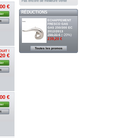
Pas encore de meilleure vente
00 €
RÉDUCTIONS
ier
ECHAPPEMENT
t
FRESCO GAS
GAS 250/300 EC
2012/2013
299,00 €
(-20%)
239,20 €
Toutes les promos
DUIT !
20 €
ier
t
00 €
ier
t