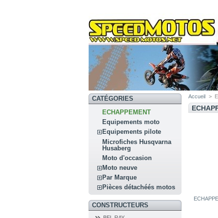
Accueil
>
CATÉGORIES
ECHAP
ECHAPPEMENT
Equipements moto
Equipements pilote
Microfiches Husqvarna
Husaberg
Moto d'occasion
Moto neuve
Par Marque
Pièces détachéés motos
ECHAPP
CONSTRUCTEURS
BEL RAY