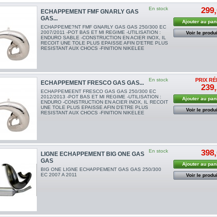
En stock
299,
ECHAPPEMENT FMF GNARLY GAS
GAS...
Ajouter au pan
ECHAPPEME?NT FMF GNARLY GAS GAS 250/300 EC
2007/2011 -POT BAS ET MI REGIME -UTILISATION :
Voir le produi
ENDURO SABLE -CONSTRUCTION EN ACIER INOX, IL
RECOIT UNE TOLE PLUS EPAISSE AFIN D'ETRE PLUS
RESISTANT AUX CHOCS -FINITION NIKELEE
En stock
PRIX RÉ
ECHAPPEMENT FRESCO GAS GAS...
239,
ECHAPPEMEENT FRESCO GAS GAS 250/300 EC
2012/2013 -POT BAS ET MI REGIME -UTILISATION :
Ajouter au pan
ENDURO -CONSTRUCTION EN ACIER INOX, IL RECOIT
UNE TOLE PLUS EPAISSE AFIN D'ETRE PLUS
Voir le produi
RESISTANT AUX CHOCS -FINITION NIKELEE
En stock
398,
LIGNE ECHAPPEMENT BIG ONE GAS
GAS
Ajouter au pan
BIG ONE LIGNE ECHAPPEMENT GAS GAS 250/300
EC 2007 A 2011
Voir le produi