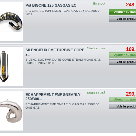
En stock
248,
Pot BIGONE 125 GASGAS EC
BIG ONE ECHAPPEMENT GAS GAS 125 EC 2001 A
Ajouter au pan
2011
Voir le produi
Stock épuisé
169,
SILENCIEUX FMF TURBINE CORE
2...
Ajouter au pan
SILENCIEUX FMF QUITE CORE STEALTH GAS GAS
Voir le produi
250/300 2007/2010
Stock épuisé
299,
ECHAPPEMENT FMF GNEARLY
250/300...
Ajouter au pan
ECHAPPEMENT FMF GNEARLY GAS GAS 250/300
Voir le produi
GAS GAS