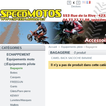
€
$
£
Devises
Accueil
>
Equipements pilote
> Bagagerie
CATÉGORIES
BAGAGERIE
0 produit
ECHAPPEMENT
CAMEL BACK SACOCHE BANANE
Equipements moto
Equipements pilote
Il n'y a pas de produit dans cette caté
Bagagerie
Bottes
Casques
FREEGUN
Gants
Gilets/Pare-pierre
KENNY
Lunettes/Masques
Maillots