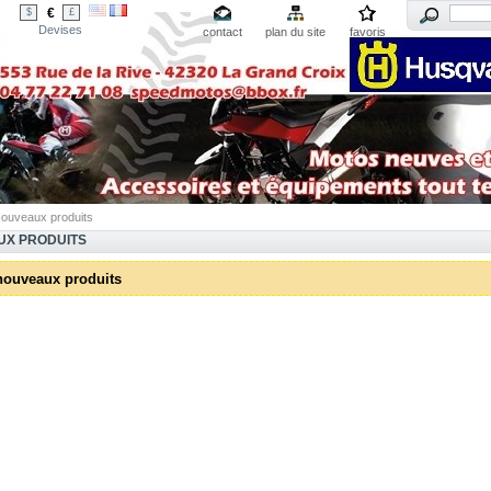
€
$
£
Devises
contact
plan du site
favoris
ouveaux produits
UX PRODUITS
nouveaux produits