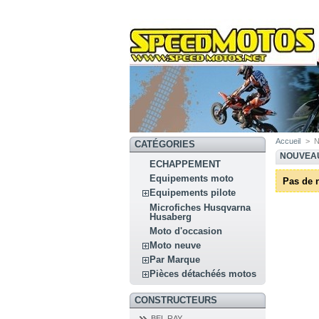
Accueil
>
N
CATÉGORIES
NOUVEA
ECHAPPEMENT
Equipements moto
Pas de 
Equipements pilote
Microfiches Husqvarna
Husaberg
Moto d'occasion
Moto neuve
Par Marque
Pièces détachéés motos
CONSTRUCTEURS
BEL RAY