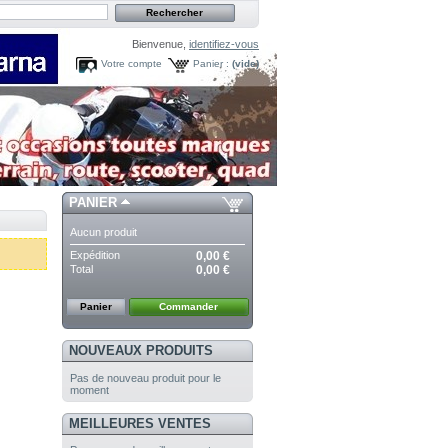
Bienvenue,
identifiez-vous
Votre compte
Panier :
(vide)
PANIER
Aucun produit
Expédition
0,00 €
Total
0,00 €
Panier
Commander
NOUVEAUX PRODUITS
Pas de nouveau produit pour le
moment
MEILLEURES VENTES