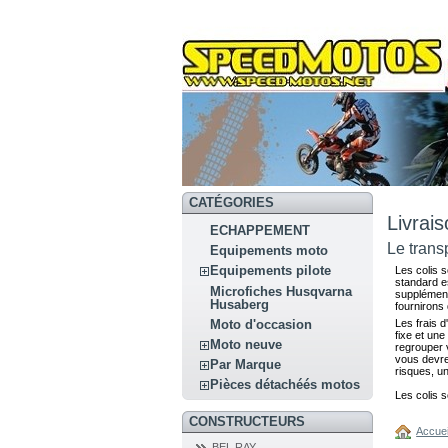
CATÉGORIES
Livrais
ECHAPPEMENT
Le transp
Equipements moto
Equipements pilote
Les colis 
standard e
Microfiches Husqvarna
supplément
Husaberg
fournirons 
Moto d'occasion
Les frais d
fixe et un
Moto neuve
regrouper 
vous devrez
Par Marque
risques, un
Pièces détachéés motos
Les colis 
CONSTRUCTEURS
Accuei
BEL RAY