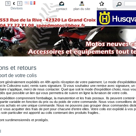
€
$
£
Devises
contact
plan du site
favoris
ons et retours
ort de votre colis
sont généralement expédiés en 48h après réception de votre paiement. Le mode d'expédiditio
st le Colissimo suivi, remis sans signature. Si vous souhaitez une remise avec signature, un
aire s'applique, merci de nous contacter. Quel que soit le mode d'expédition choisi, nous vo
dès que possible un lien qui vous permettra de suivre en ligne la livraison de votre colis.
'expédition comprennent l'emballage, la manutention et les frais postaux. Ils peuvent contenir 
e partie variable en fonction du prix ou du poids de votre commande. Nous vous conseillons d
vos achats en une unique commande. Nous ne pouvons pas grouper deux commandes distin
 vous acquitter des frais de port pour chacune d'entre elles. Votre colis est expédié à vos 
 soin particulier est apporté au colis contenant des produits fragiles..
sont surdimensionnés et protégés.
l