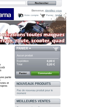
Bienvenue,
identifiez-vous
Votre compte
Panier :
(vide)
PANIER
Aucun produit
Expédition
0,00 €
Total
0,00 €
n
 coût
us
Panier
Commander
une partie
e
ctes et
NOUVEAUX PRODUITS
propres
Pas de nouveau produit pour le
moment
MEILLEURES VENTES