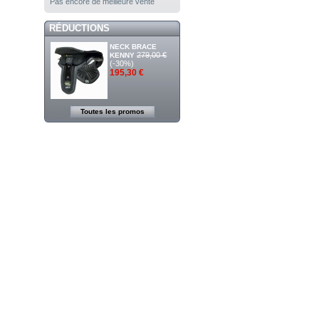
Pas encore de meilleure vente
RÉDUCTIONS
NECK BRACE
279,00 €
KENNY
(-30%)
195,30 €
Toutes les promos