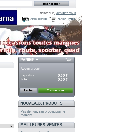
Bienvenue,
identifiez-vous
Votre compte
Panier :
(vide)
PANIER
Aucun produit
Expédition
0,00 €
Total
0,00 €
Panier
Commander
NOUVEAUX PRODUITS
Pas de nouveau produit pour le
moment
MEILLEURES VENTES