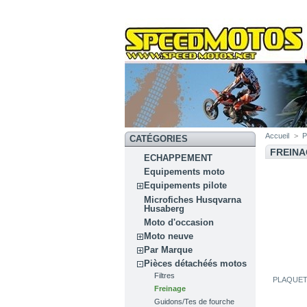
Accueil
>
P
CATÉGORIES
FREIN
ECHAPPEMENT
Equipements moto
Equipements pilote
Microfiches Husqvarna
Husaberg
Moto d'occasion
Moto neuve
Par Marque
Pièces détachéés motos
Filtres
PLAQUET
Freinage
Guidons/Tes de fourche