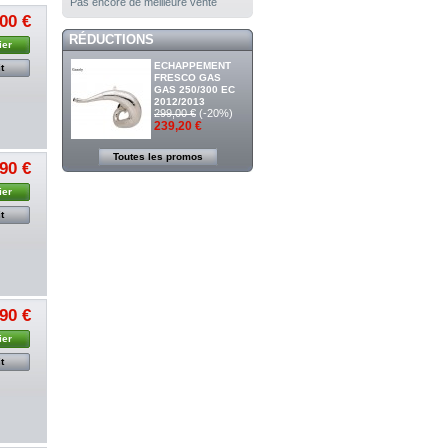
Pas encore de meilleure vente
00 €
RÉDUCTIONS
ier
ECHAPPEMENT
t
FRESCO GAS
GAS 250/300 EC
2012/2013
299,00 €
(-20%)
239,20 €
Toutes les promos
90 €
ier
t
90 €
ier
t