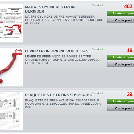
En stock
462,
MAITRES CYLINDRES FREIN
BERINGER
Ajouter au pan
MAITRE CYLINDRE DE FREIN AVANT BERINGER
POUR GAS GAS EC ANNEES 2000 A 2013 COULEURS
Voir le produi
AU CHOIX
En stock
19,
LEVIER FREIN ORIGINE ROUGE GAS...
LEVIER DE FREIN ANODISE ROUGE S3 TYPE
Ajouter au pan
ORIGINE FORGE POUR GAS GAS 125/200/250/300
EC 1995 A 2013
Voir le produi
En stock
29,
PLAQUETTES DE FREINS SBS 694 RSI
PLAQUETTE DE FREIN AVANT 694 RSI ADAPTABLE
Ajouter au pan
POUR GAS GAS 125/200/250/300 EC ANNEE 2000 A
2013
Voir le produi