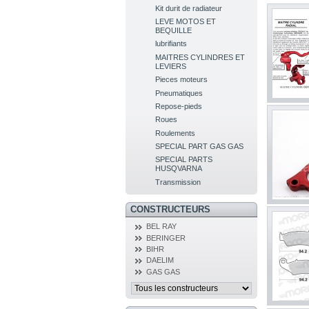
Kit durit de radiateur
LEVE MOTOS ET
BEQUILLE
lubrifiants
MAITRES CYLINDRES ET
LEVIERS
Pieces moteurs
Pneumatiques
Repose-pieds
Roues
Roulements
SPECIAL PART GAS GAS
SPECIAL PARTS
HUSQVARNA
Transmission
CONSTRUCTEURS
BEL RAY
BERINGER
BIHR
DAELIM
GAS GAS