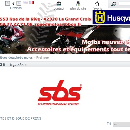
€
$
£
Devises
contact
plan du site
favoris
ièces détachéés motos
> Freinage
AGE
8 produits
TES ET DISQUE DE FRENS
Tri