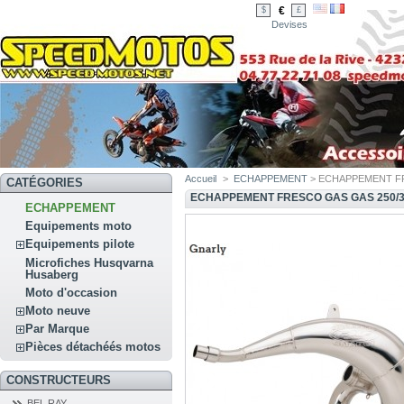
€
$
£
Devises
Accueil
>
ECHAPPEMENT
> ECHAPPEMENT FR
CATÉGORIES
ECHAPPEMENT FRESCO GAS GAS 250/30
ECHAPPEMENT
Equipements moto
Equipements pilote
Microfiches Husqvarna
Husaberg
Moto d'occasion
Moto neuve
Par Marque
Pièces détachéés motos
CONSTRUCTEURS
BEL RAY