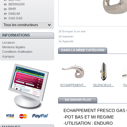
BERINGER
BIHR
DAELIM
GAS GAS
Envoyer à un ami
INFORMATIONS
Imprimer
Agrandir
Livraison
Mentions légales
DANS LA MÊME CATÉGORIE
Conditions d'utilisation
A propos
ECHAPPEMENT...
SILENCIEUX...
Po
EN SAVOIR PLUS
ECHAPPEMENT FRESCO GAS GA
-POT BAS ET MI REGIME
-UTILISATION : ENDURO